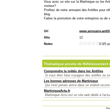
Vous avez un site sur la Martinique ou les Ant
visiteur?
Profitez de notre annuaire des Antilles pour r
blog.
Faites la promotion de votre entreprise ou de 
Url
www.annuaire-antill
Hits
12
Notes
0.0/5 p
Thématique proche de Référencement un
Comprendre la météo dans les Antilles
Si vous êtes futur voyageur des antilles ou 
Les bonnes adresses de Martinique
Qui n'est jamais arrivé dans un endroit inconn
MartiniqueActu.fr
Martinique Actu est un site web dédié à l'actua
Pro