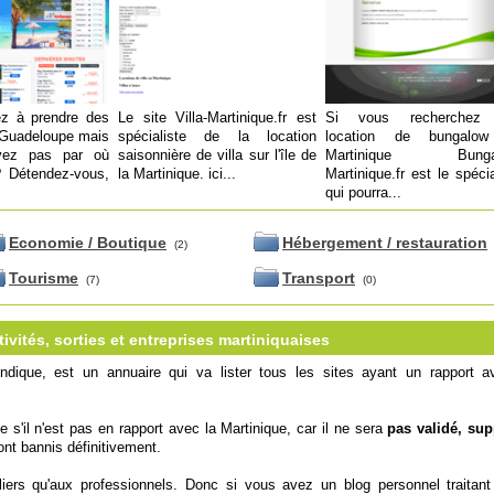
z à prendre des
Le site Villa-Martinique.fr est
Si vous recherchez
Guadeloupe mais
spécialiste de la location
location de bungalo
vez pas par où
saisonnière de villa sur l'île de
Martinique Bungal
 Détendez-vous,
la Martinique. ici...
Martinique.fr est le spécia
qui pourra...
Economie / Boutique
Hébergement / restauration
(2)
Tourisme
Transport
(7)
(0)
ivités, sorties et entreprises martiniquaises
ndique, est un annuaire qui va lister tous les sites ayant un rapport a
e s'il n'est pas en rapport avec la Martinique, car il ne sera
pas validé, su
ont bannis définitivement.
uliers qu'aux professionnels. Donc si vous avez un blog personnel traitant