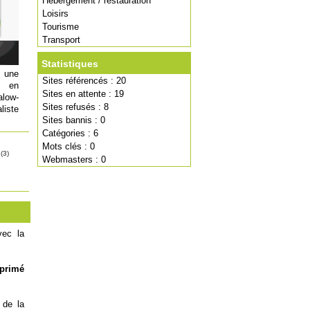
Hébergement / restauration
Loisirs
Tourisme
Transport
Statistiques
 une
Sites référencés : 20
w en
Sites en attente : 19
ow-
Sites refusés : 8
liste
Sites bannis : 0
Catégories : 6
Mots clés : 0
(3)
Webmasters : 0
vec la
pprimé
 de la